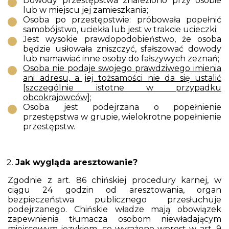
Dowody przestępstwa znaleziono przy osobie
lub w miejscu jej zamieszkania;
Osoba po przestępstwie: próbowała popełnić
samobójstwo, uciekła lub jest w trakcie ucieczki;
Jest wysokie prawdopodobieństwo, że osoba
będzie usiłowała zniszczyć, sfałszować dowody
lub namawiać inne osoby do fałszywych zeznań;
Osoba nie podaje swojego prawdziwego imienia
ani adresu, a jej tożsamości nie da się ustalić
[szczególnie istotne w przypadku
obcokrajowców];
Osoba jest podejrzana o popełnienie
przestępstwa w grupie, wielokrotne popełnienie
przestępstw.
Jak wygląda aresztowanie?
Zgodnie z art. 86 chińskiej procedury karnej, w
ciągu 24 godzin od aresztowania, organ
bezpieczeństwa publicznego przesłuchuje
podejrzanego. Chińskie władze mają obowiązek
zapewnienia tłumacza osobom niewładającym
miejscowym językiem, co wyrażono wprost w art. 9