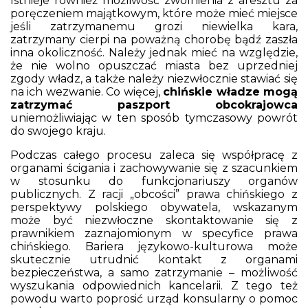
Istnieje również możliwość zwolnienia z aresztu za
poręczeniem majątkowym, które może mieć miejsce
jeśli zatrzymanemu grozi niewielka kara,
zatrzymany cierpi na poważną chorobę bądź zaszła
inna okoliczność. Należy jednak mieć na względzie,
że nie wolno opuszczać miasta bez uprzedniej
zgody władz, a także należy niezwłocznie stawiać się
na ich wezwanie. Co więcej,
chińskie władze mogą
zatrzymać paszport obcokrajowca
uniemożliwiając w ten sposób tymczasowy powrót
do swojego kraju.
Podczas całego procesu zaleca się współpracę z
organami ścigania i zachowywanie się z szacunkiem
w stosunku do funkcjonariuszy organów
publicznych. Z racji „obcości” prawa chińskiego z
perspektywy polskiego obywatela, wskazanym
może być niezwłoczne skontaktowanie się z
prawnikiem zaznajomionym w specyfice prawa
chińskiego. Bariera językowo-kulturowa może
skutecznie utrudnić kontakt z organami
bezpieczeństwa, a samo zatrzymanie – możliwość
wyszukania odpowiednich kancelarii. Z tego też
powodu warto poprosić urząd konsularny o pomoc