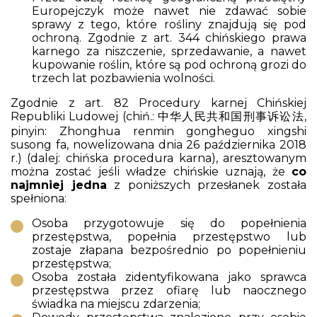
Europejczyk może nawet nie zdawać sobie
sprawy z tego, które rośliny znajdują się pod
ochroną. Zgodnie z art. 344 chińskiego prawa
karnego za niszczenie, sprzedawanie, a nawet
kupowanie roślin, które są pod ochroną grozi do
trzech lat pozbawienia wolności.
Zgodnie z art. 82 Procedury karnej Chińskiej
Republiki Ludowej (chiń.: 中华人民共和国刑事诉讼法,
pinyin:
Zhonghua renmin gongheguo xingshi
susong fa,
nowelizowana dnia 26 października 2018
r.) (dalej: chińska procedura karna), aresztowanym
można zostać jeśli władze chińskie uznają, że
co
najmniej jedna
z poniższych przesłanek została
spełniona:
Osoba przygotowuje się do popełnienia
przestępstwa, popełnia przestępstwo lub
zostaje złapana bezpośrednio po popełnieniu
przestępstwa;
Osoba została zidentyfikowana jako sprawca
przestępstwa przez ofiarę lub naocznego
świadka na miejscu zdarzenia;