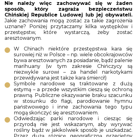
Nie należy więc zachowywać się w żaden
sposób, który zagraża bezpieczeństwu
Chińskiej Republice Ludowej lub jej obywateli.
Jakie zachowania mogą zostać za takie zagrożenia
uznane? Poniżej przytaczamy kilka występków i
przestępstw, które wystarczą, żeby zostać
aresztowanym.
W Chinach niektóre przestępstwa kara się
surowiej niż w Polsce – np. wiele obcokrajowców
bywa aresztowanych za posiadanie, bądź palenie
marihuany (w tym zakresie Chińczycy są
niezwykle surowi – za handel narkotykami
przewidywana jest także kara śmierci!)
Symbole narodowe są traktowane z dużą
estymą – a przede wszystkim cieszą się ochroną
prawną. Publiczne okazywanie braku szacunku
w stosunku do flagi, parodiowanie hymnu
państwowego i inne zachowania tego typu
mogą skończyć się aresztowaniem.
Odwiedzając parki narodowe i ciesząc się
przyrodą nie jest wskazanym, aby wyrywać
rośliny bądź w jakikolwiek sposób je uszkadzać.
Przez dużą różnicę geograficzną przeciętny