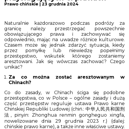
Prawo chińskie | 23 grudnia 2024
Naturalnie każdorazowo podczas podróży za
granicę należy przestrzegać powszechnie
obowiązującego prawa i zachowywać się
odpowiednio, mając na uwadze różnice kulturowe.
Czasem może się jednak zdarzyć sytuacja, kiedy
przez pomyłkę lub niewiedzę popełnimy
przestępstwo, wskutek którego zostaniemy
aresztowani. Jak się wówczas zachować? Czego
unikać?
Za co można zostać aresztowanym w
Chinach?
Co do zasady, w Chinach ściga się podobne
przestępstwa, co w Polsce – ogólne zasady i dużą
część przestępstw reguluje ustawa Prawo karne
Chińskiej Republiki Ludowej (chiń.: 中华人民共和国刑
法, pinyin:
Zhonghua renmin gongheguo xingfa
,
nowelizowane dnia 29 grudnia 2023 r.) (dalej:
chińskie prawo karne), a także inne właściwe ustawy.