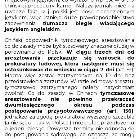
chińskiej procedury karnej. Należy jednak mieć na
uwadze fakt, iż j. polski jest dość niecodziennym
językiem, więc istnieje duże prawdopodobieństwo
zapewnienia
tłumacza biegle władającego
językiem angielskim
.
Chiński odpowiednik tymczasowego aresztowania
co do zasady może być stosowany znacznie dłużej w
porównaniu do Polski.
W ciągu trzech dni od
aresztowania przekazuje się wniosek do
prokuratury ludowej, która następnie musi się
ustosunkować do wniosku w ciągu 7 dni
(art. 91).
Można więc zostać zatrzymanym na 10 dni bez
przedstawienia zarzutów. W razie odmowy aresztu,
tymczasowo zatrzymanego należy natychmiast
zwolnić. Co do zasady, w Chinach
tymczasowe
aresztowanie nie powinno przekraczać
dwumiesięcznego okresu podczas
postępowania przygotowawczego (art. 156)
,
jednakże za zgodą prokuratora wyższego szczebla
(a nie sądu – jak w Polsce!) może ulec przedłużeniu
o jeden miesiąc. Powyższe terminy nie odnoszą się
do postępowania sądowego, co oznacza, że mogą