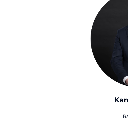
Kam
R