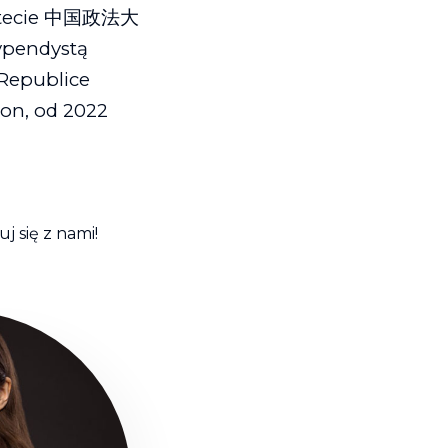
sytecie 中国政法大
typendystą
Republice
ion, od 2022
j się z nami!