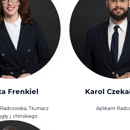
a Frenkiel
Karol Czeka
 Radcowska, Tłumacz
Aplikant Radc
ęgły j. chińskiego