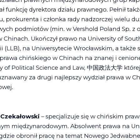
ł funkcję dyrektora działu prawnego. Pełnił takż
u, prokurenta i członka rady nadzorczej wielu d
ch podmiotów (min. w Vershold Poland Sp. z o.
 w Chinach.
Ukończył prawo na University of Sou
ii (LLB), na Uniwersytecie Wrocławskim, a także 
awa chińskiego w Chinach na znanej i cenione
ty of Political Science and Law, 中国政法大学 które
 uznawany za drugi najlepszy wydział prawa w Ch
owej.
 Czekałowski
– s
pecjalizuje się w chińskim praw
tnym międzynarodowym.
Absolwent prawa na Uni
 gdzie obronił pracę na temat Nowego Jedwabne