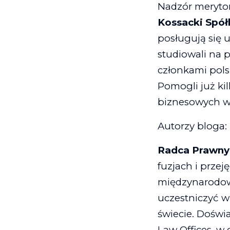
Nadzór merytor
Kossacki Spó
posługują się 
studiowali na 
członkami pols
Pomogli już ki
biznesowych w
Autorzy bloga:
Radca Prawn
fuzjach i przej
międzynarodow
uczestniczyć 
świecie.
Doświa
Law Offices, w