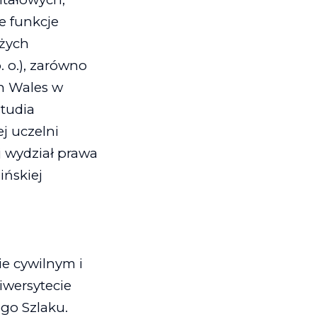
e funkcje
użych
 o.), zarówno
th Wales w
studia
j uczelni
j wydział prawa
ińskiej
ie cywilnym i
wersytecie
go Szlaku.