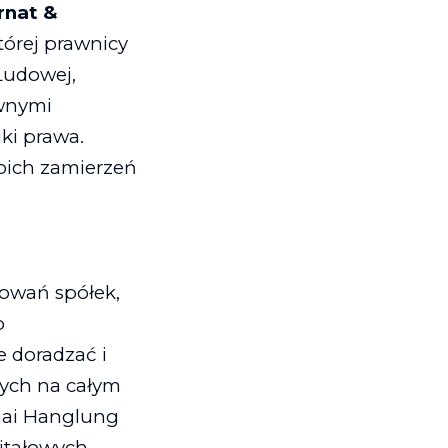
rnat &
której prawnicy
Ludowej,
ywnymi
ki prawa.
woich zamierzeń
powań spółek,
o
 doradzać i
ych na całym
hai Hanglung
itałowych,