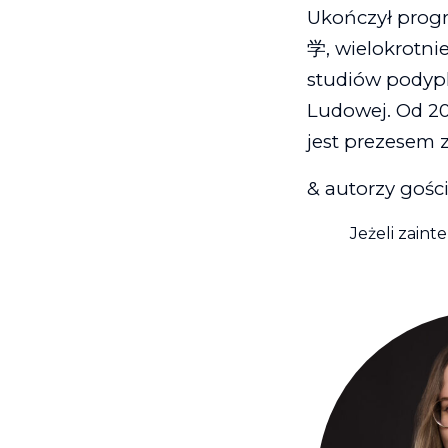
Ukończył pro
学, wielokrotni
studiów podyp
Ludowej. Od 20
jest prezesem 
& autorzy gośc
Jeżeli zaint