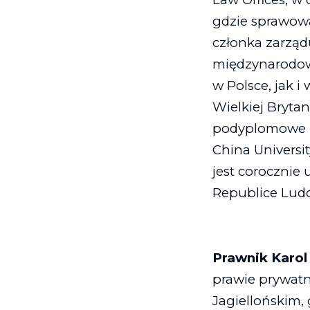
gdzie sprawowa
członka zarząd
międzynarodowy
w Polsce, jak i
Wielkiej Brytan
podyplomowe pr
China Universi
jest corocznie
Republice Lud
Prawnik
Karol
prawie prywa
Jagiellońskim,