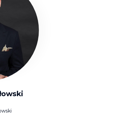
łowski
owski