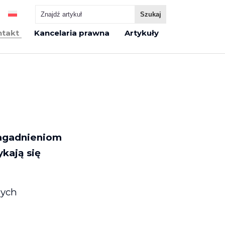
ntakt
Kancelaria prawna
Artykuły
zagadnieniom
kają się
nych