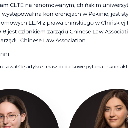
gram CLTE na renomowanym, chińskim uniwer
e występował na konferencjach w Pekinie, jest s
lomowych LL.M z prawa chińskiego w Chińskiej 
18 jest członkiem zarządu Chinese Law Associat
zarządu Chinese Law Association.
inni
eresował Cię artykuł i masz dodatkowe pytania – skontaktu