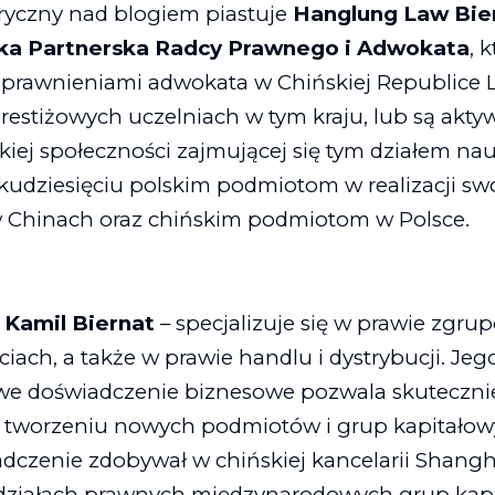
yczny nad blogiem piastuje
Hanglung Law Bie
łka Partnerska Radcy Prawnego i Adwokata
, 
uprawnieniami adwokata w Chińskiej Republice 
prestiżowych uczelniach w tym kraju, lub są akt
kiej społeczności zajmującej się tym działem nau
lkudziesięciu polskim podmiotom w realizacji s
 Chinach oraz chińskim podmiotom w Polsce.
y
Kamil Biernat
– s
pecjalizuje się w prawie zgru
ęciach, a także w prawie handlu i dystrybucji.
Jeg
e doświadczenie biznesowe pozwala skutecznie
w tworzeniu nowych podmiotów i grup kapitałow
dczenie zdobywał w chińskiej kancelarii Shang
 działach prawnych międzynarodowych grup kap