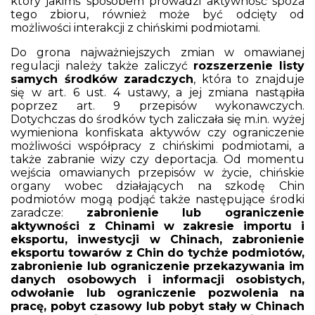
który jakimś sposobem prowadzi aktywność spoza
tego zbioru, również może być odcięty od
możliwości interakcji z chińskimi podmiotami.
Do grona najważniejszych zmian w omawianej
regulacji należy także zaliczyć
rozszerzenie listy
samych środków zaradczych
, która to znajduje
się w art. 6 ust. 4 ustawy, a jej zmiana nastąpiła
poprzez art. 9 przepisów wykonawczych.
Dotychczas do środków tych zaliczała się m.in. wyżej
wymieniona konfiskata aktywów czy ograniczenie
możliwości współpracy z chińskimi podmiotami, a
także zabranie wizy czy deportacja. Od momentu
wejścia omawianych przepisów w życie, chińskie
organy wobec działających na szkodę Chin
podmiotów mogą podjąć także następujące środki
zaradcze:
zabronienie lub ograniczenie
aktywności z Chinami w zakresie importu i
eksportu, inwestycji w Chinach, zabronienie
eksportu towarów z Chin do tychże podmiotów,
zabronienie lub ograniczenie przekazywania im
danych osobowych i informacji osobistych,
odwołanie lub ograniczenie pozwolenia na
pracę, pobyt czasowy lub pobyt stały w Chinach