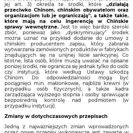
jej art. 3) określa te środki, które
„działają
przeciwko Chinom, chińskim obywatelom oraz
organizacjom lub je ograniczają”, a także takie,
które mają na celu ingerencję w Chińskie
sprawy wewnętrzne.
Jest to więc bardzo szeroki
zbiór, ponieważ jako „dyskryminujący” środek
można uznać na przykład dodanie do umowy z
chińskim producentem zapisu, który zabrania
wytwarzania zamówionych produktów w fabrykach
znajdujących się na unijnej liście sankcyjnej. Co
istotne, lista osób, które muszą uważać na opisane
poniżej środki, nie ogranicza się jednak tylko do osób
czy instytucji, które według Ustawy szkodzą
Chinom. Do odpowiedzialności mogą być
pociągnięci m.in. małżonkowie, najbliżsi krewni (w
przypadku osób fizycznych), a także kadra
zarządzająca wyższego stopnia i osoby sprawujące
bezpośrednią kontrolę nad podmiotem (w
przypadku instytucji).
Zmiany w dotychczasowych przepisach
Jedną z najważniejszych zmian wprowadzonych
przez nowe przepisy wykonawcze jest zawarte w