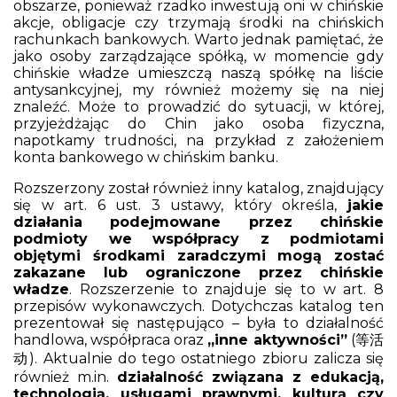
obszarze, ponieważ rzadko inwestują oni w chińskie
akcje, obligacje czy trzymają środki na chińskich
rachunkach bankowych. Warto jednak pamiętać, że
jako osoby zarządzające spółką, w momencie gdy
chińskie władze umieszczą naszą spółkę na liście
antysankcyjnej, my również możemy się na niej
znaleźć. Może to prowadzić do sytuacji, w której,
przyjeżdżając do Chin jako osoba fizyczna,
napotkamy trudności, na przykład z założeniem
konta bankowego w chińskim banku.
Rozszerzony został również inny katalog, znajdujący
się w art. 6 ust. 3 ustawy, który określa,
jakie
działania podejmowane przez chińskie
podmioty we współpracy z podmiotami
objętymi środkami zaradczymi mogą zostać
zakazane lub ograniczone przez chińskie
władze
. Rozszerzenie to znajduje się to w art. 8
przepisów wykonawczych. Dotychczas katalog ten
prezentował się następująco – była to działalność
handlowa, współpraca oraz
„inne aktywności”
(等活
动). Aktualnie do tego ostatniego zbioru zalicza się
również m.in.
działalność związana z edukacją,
technologią, usługami prawnymi, kulturą czy