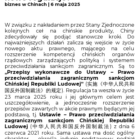
biznes w Chinach | 6 maja 2025
W związku z nakładaniem przez Stany Zjednoczone
kolejnych ceł na chińskie produkty, Chiny
zdecydowały się podjąć stanowcze kroki. Do
najważniejszych działań zalicza się wejście w życie
nowego aktu prawnego, mającego na celu
rozszerzenie kompetencji chińskich organów
rządowych zarządzających polityką i systemem
przeciwdziałania sankcjom zagranicznym.
Są to
„Przepisy wykonawcze do Ustawy – Prawo
przeciwdziałania zagranicznym sankcjom
Chińskiej Republiki Ludowej”
(实施《中华人民共和
国反外国制裁法》的规定). Regulacja ta weszła w życie
23 marca 2025 roku i jej głównym celem jest
uszczegółowienie, a jednocześnie rozszerzenie
przepisów zawartych w akcie prawnym będącym jej
podstawą, tj.
Ustawie – Prawo przeciwdziałania
zagranicznym sankcjom Chińskiej Republiki
Ludowej
(中华人民共和国反外国制裁法) z dnia 6
czerwca 2021 roku. Sama ustawa ma dość ogólny
charakter – określa jedynie podstawowy podział