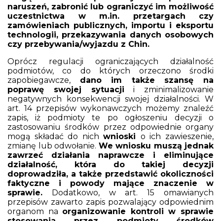
naruszeń, zabronić lub ograniczyć im możliwość
uczestnictwa w m.in. przetargach czy
zamówieniach publicznych, importu i eksportu
technologii, przekazywania danych osobowych
czy przebywania/wyjazdu z Chin.
Oprócz regulacji ograniczających działalność
podmiotów, co do których orzeczono środki
zapobiegawcze,
dano im także szansę na
poprawę swojej sytuacji
i zminimalizowanie
negatywnych konsekwencji swojej działalności. W
art. 14 przepisów wykonawczych możemy znaleźć
zapis, iż podmioty te po ogłoszeniu decyzji o
zastosowaniu środków przez odpowiednie organy
mogą składać do nich
wnioski
o ich zawieszenie,
zmianę lub odwołanie.
We wniosku muszą jednak
zawrzeć działania naprawcze i eliminujące
działalność, która do takiej decyzji
doprowadziła, a także przedstawić okoliczności
faktyczne i powody mające znaczenie w
sprawie.
Dodatkowo, w art. 15 omawianych
przepisów zawarto zapis pozwalający odpowiednim
organom na
organizowanie kontroli w sprawie
stosowania przez podmioty środków