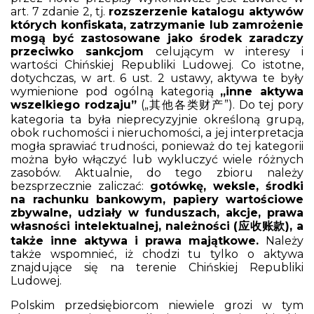
art. 7 zdanie 2, tj.
rozszerzenie katalogu aktywów
których konfiskata, zatrzymanie lub zamrożenie
mogą być zastosowane jako środek zaradczy
przeciwko sankcjom
celującym w interesy i
wartości Chińskiej Republiki Ludowej. Co istotne,
dotychczas, w art. 6 ust. 2 ustawy, aktywa te były
wymienione pod ogólną kategorią
„inne aktywa
wszelkiego rodzaju”
(„其他各类财产”). Do tej pory
kategoria ta była nieprecyzyjnie określoną grupą,
obok ruchomości i nieruchomości, a jej interpretacja
mogła sprawiać trudności, ponieważ do tej kategorii
można było włączyć lub wykluczyć wiele różnych
zasobów. Aktualnie, do tego zbioru należy
bezsprzecznie zaliczać:
gotówkę, weksle, środki
na rachunku bankowym, papiery wartościowe
zbywalne, udziały w funduszach, akcje, prawa
własności intelektualnej, należności (
应收账款
), a
także inne aktywa i prawa majątkowe.
Należy
także wspomnieć, iż chodzi tu tylko o aktywa
znajdujące się na terenie Chińskiej Republiki
Ludowej.
Polskim przedsiębiorcom niewiele grozi w tym