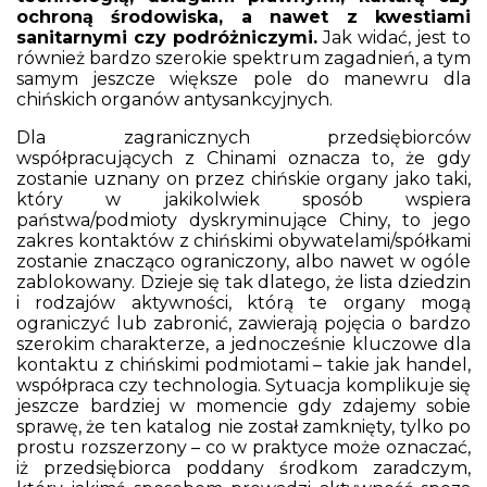
ochroną środowiska, a nawet z kwestiami
sanitarnymi czy podróżniczymi.
Jak widać, jest to
również bardzo szerokie spektrum zagadnień, a tym
samym jeszcze większe pole do manewru dla
chińskich organów antysankcyjnych.
Dla zagranicznych przedsiębiorców
współpracujących z Chinami oznacza to, że gdy
zostanie uznany on przez chińskie organy jako taki,
który w jakikolwiek sposób wspiera
państwa/podmioty dyskryminujące Chiny, to jego
zakres kontaktów z chińskimi obywatelami/spółkami
zostanie znacząco ograniczony, albo nawet w ogóle
zablokowany. Dzieje się tak dlatego, że lista dziedzin
i rodzajów aktywności, którą te organy mogą
ograniczyć lub zabronić, zawierają pojęcia o bardzo
szerokim charakterze, a jednocześnie kluczowe dla
kontaktu z chińskimi podmiotami – takie jak handel,
współpraca czy technologia. Sytuacja komplikuje się
jeszcze bardziej w momencie gdy zdajemy sobie
sprawę, że ten katalog nie został zamknięty, tylko po
prostu rozszerzony – co w praktyce może oznaczać,
iż przedsiębiorca poddany środkom zaradczym,