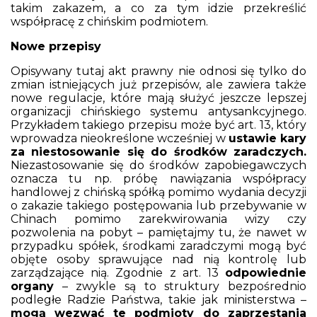
takim zakazem, a co za tym idzie przekreślić
współpracę z chińskim podmiotem.
Nowe przepisy
Opisywany tutaj akt prawny nie odnosi się tylko do
zmian istniejących już przepisów, ale zawiera także
nowe regulacje, które mają służyć jeszcze lepszej
organizacji chińskiego systemu antysankcyjnego.
Przykładem takiego przepisu może być art. 13, który
wprowadza nieokreślone wcześniej w
ustawie kary
za niestosowanie się do środków zaradczych.
Niezastosowanie się do środków zapobiegawczych
oznacza tu np. próbę nawiązania współpracy
handlowej z chińską spółką pomimo wydania decyzji
o zakazie takiego postępowania lub przebywanie w
Chinach pomimo zarekwirowania wizy czy
pozwolenia na pobyt – pamiętajmy tu, że nawet w
przypadku spółek, środkami zaradczymi mogą być
objęte osoby sprawujące nad nią kontrolę lub
zarządzające nią. Zgodnie z art. 13
odpowiednie
organy
– zwykle są to struktury bezpośrednio
podległe Radzie Państwa, takie jak ministerstwa –
mogą wezwać te podmioty do zaprzestania