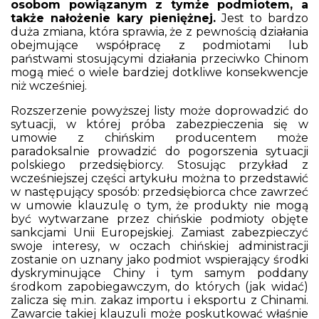
osobom powiązanym z tymże podmiotem, a
także nałożenie kary pieniężnej.
Jest to bardzo
duża zmiana, która sprawia, że z pewnością działania
obejmujące współpracę z podmiotami lub
państwami stosującymi działania przeciwko Chinom
mogą mieć o wiele bardziej dotkliwe konsekwencje
niż wcześniej.
Rozszerzenie powyższej listy może doprowadzić do
sytuacji, w której próba zabezpieczenia się w
umowie z chińskim producentem może
paradoksalnie prowadzić do pogorszenia sytuacji
polskiego przedsiębiorcy. Stosując przykład z
wcześniejszej części artykułu można to przedstawić
w następujący sposób: przedsiębiorca chce zawrzeć
w umowie klauzulę o tym, że produkty nie mogą
być wytwarzane przez chińskie podmioty objęte
sankcjami Unii Europejskiej. Zamiast zabezpieczyć
swoje interesy, w oczach chińskiej administracji
zostanie on uznany jako podmiot wspierający środki
dyskryminujące Chiny i tym samym poddany
środkom zapobiegawczym, do których (jak widać)
zalicza się m.in. zakaz importu i eksportu z Chinami.
Zawarcie takiej klauzuli może poskutkować właśnie