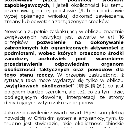
zapobiegawczych
, i jeżeli okoliczności ku temu
przemawiają, na tej podstawie (i/lub na podstawie
wyżej opisanego wniosku) dokonać zawieszenia,
zmiany lub odwołania zarządzonych środków.
Nowością zupełnie zaskakującą w obliczu znacznie
zwiększonych restrykcji jest zawarte w art. 16
przepisów
pozwolenie na dokonywanie
zabronionych lub ograniczonych aktywności z
podmiotami, wobec których orzeczono środki
zaradcze, aczkolwiek pod warunkiem
przedstawienia odpowiednim organom
okoliczności faktycznych oraz powodów dla
tego stanu rzeczy.
W przepisie zastrzeżono, iż
sytuacja taka może wydarzyć się tylko w obliczu
„
wyjątkowych okoliczności
” (特殊情况), co jest
pojęciem bardzo szerokim, ale też, co za tym idzie,
podlegającym dowolnej interpretacji ze strony
decydujących w tym zakresie organów.
Jako że pozwolenie zawarte w art. 16 jest kompletną
nowością w Chińskim systemie antysankcyjnym, to
trudno jest stwierdzić, jakie okoliczności chińskie