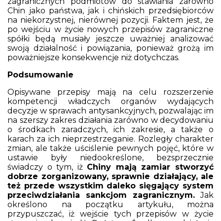
zagranicznych podmiotów do stawiania zarówno
Chin jako państwa, jak i chińskich przedsiębiorców
na niekorzystnej, nierównej pozycji. Faktem jest, że
po wejściu w życie nowych przepisów zagraniczne
spółki będą musiały jeszcze uważniej analizować
swoją działalność i powiązania, ponieważ grożą im
poważniejsze konsekwencje niż dotychczas.
Podsumowanie
Opisywane przepisy mają na celu rozszerzenie
kompetencji władczych organów wydających
decyzje w sprawach antysankcyjnych, pozwalając im
na szerszy zakres działania zarówno w decydowaniu
o środkach zaradczych, ich zakresie, a także o
karach za ich nieprzestrzeganie. Rozległy charakter
zmian, ale także uściślenie pewnych pojęć, które w
ustawie były niedookreślone, bezsprzecznie
świadczy o tym, iż
Chiny mają zamiar stworzyć
dobrze zorganizowany, sprawnie działający, ale
też przede wszystkim daleko sięgający system
przeciwdziałania sankcjom zagranicznym.
Jak
określono na początku artykułu, można
przypuszczać, iż wejście tych przepisów w życie