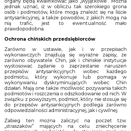
organy będą kwalifikować jako „wyjątkowe”. Można
jednak uznać, iż w obliczu tak szerokiego grona
osób i podmiotów, które mogą znaleźć się na liście
antysankcyjnej, a także powodów, z jakich mogą na
nią trafić, jest to ewentualność mało
prawdopodobna.
Ochrona chińskich przedsiębiorców
Zarówno w ustawie, jak i w przepisach
wykonawczych znajdują się wyraźne zapisy, że
zarówno obywatele Chin, jak i chińskie instytucje
wystosować żądanie o zaprzestanie naruszeń
przepisów antysankcyjnych wobec każdego
podmiotu, który wykonuje lub pomaga w
wykonywaniu dyskryminujących wobec Chin
działań. Mają one także możliwość pozywania takich
podmiotów i roszczenia o odszkodowanie od nich. W
związku z powyższym, podmiot, który nie stosuje się
do przepisów antysankcyjnych podlega zarówno
odpowiedzialności administracyjnej, jak i cywilnej.
Zabieg ten można zaliczyć na poczet tzw.
„straszaków” mających na celu zniechęcenie