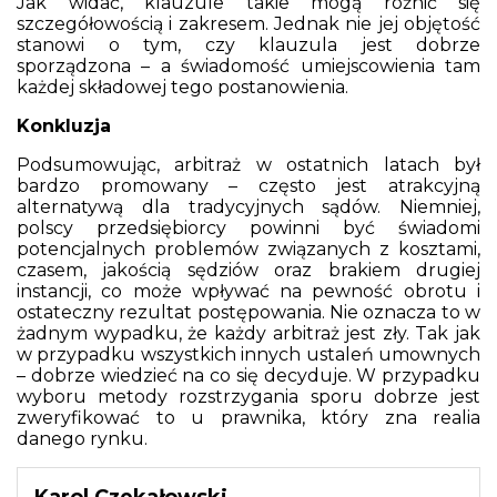
Jak widać, klauzule takie mogą różnić się
szczegółowością i zakresem. Jednak nie jej objętość
stanowi o tym, czy klauzula jest dobrze
sporządzona – a świadomość umiejscowienia tam
każdej składowej tego postanowienia.
Konkluzja
Podsumowując, arbitraż w ostatnich latach był
bardzo promowany – często jest atrakcyjną
alternatywą dla tradycyjnych sądów. Niemniej,
polscy przedsiębiorcy powinni być świadomi
potencjalnych problemów związanych z kosztami,
czasem, jakością sędziów oraz brakiem drugiej
instancji, co może wpływać na pewność obrotu i
ostateczny rezultat postępowania. Nie oznacza to w
żadnym wypadku, że każdy arbitraż jest zły. Tak jak
w przypadku wszystkich innych ustaleń umownych
– dobrze wiedzieć na co się decyduje. W przypadku
wyboru metody rozstrzygania sporu dobrze jest
zweryfikować to u prawnika, który zna realia
danego rynku.
Karol Czekałowski