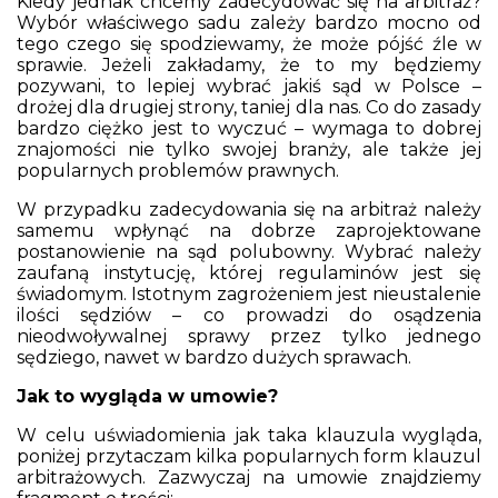
Kiedy jednak chcemy zadecydować się na arbitraż?
Wybór właściwego sadu zależy bardzo mocno od
tego czego się spodziewamy, że może pójść źle w
sprawie. Jeżeli zakładamy, że to my będziemy
pozywani, to lepiej wybrać jakiś sąd w Polsce –
drożej dla drugiej strony, taniej dla nas. Co do zasady
bardzo ciężko jest to wyczuć – wymaga to dobrej
znajomości nie tylko swojej branży, ale także jej
popularnych problemów prawnych.
W przypadku zadecydowania się na arbitraż należy
samemu wpłynąć na dobrze zaprojektowane
postanowienie na sąd polubowny. Wybrać należy
zaufaną instytucję, której regulaminów jest się
świadomym. Istotnym zagrożeniem jest nieustalenie
ilości sędziów – co prowadzi do osądzenia
nieodwoływalnej sprawy przez tylko jednego
sędziego, nawet w bardzo dużych sprawach.
Jak to wygląda w umowie?
W celu uświadomienia jak taka klauzula wygląda,
poniżej przytaczam kilka popularnych form klauzul
arbitrażowych. Zazwyczaj na umowie znajdziemy