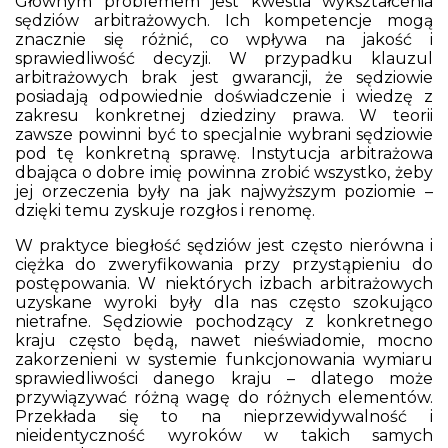
Głównym problemem jest kwestia wykształcenia
sędziów arbitrażowych. Ich kompetencje mogą
znacznie się różnić, co wpływa na jakość i
sprawiedliwość decyzji. W przypadku klauzul
arbitrażowych brak jest gwarancji, że sędziowie
posiadają odpowiednie doświadczenie i wiedzę z
zakresu konkretnej dziedziny prawa. W teorii
zawsze powinni być to specjalnie wybrani sędziowie
pod tę konkretną sprawę. Instytucja arbitrażowa
dbająca o dobre imię powinna zrobić wszystko, żeby
jej orzeczenia były na jak najwyższym poziomie –
dzięki temu zyskuje rozgłos i renomę.
W praktyce biegłość sędziów jest często nierówna i
ciężka do zweryfikowania przy przystąpieniu do
postępowania. W niektórych izbach arbitrażowych
uzyskane wyroki były dla nas często szokująco
nietrafne. Sędziowie pochodzący z konkretnego
kraju często będą, nawet nieświadomie, mocno
zakorzenieni w systemie funkcjonowania wymiaru
sprawiedliwości danego kraju – dlatego może
przywiązywać różną wagę do różnych elementów.
Przekłada się to na nieprzewidywalność i
nieidentyczność wyroków w takich samych