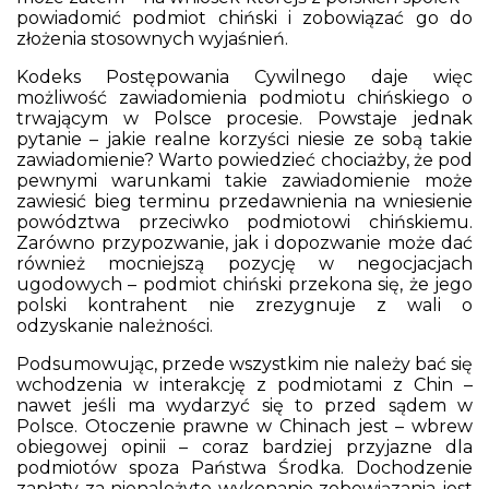
powiadomić podmiot chiński i zobowiązać go do
złożenia stosownych wyjaśnień.
Kodeks Postępowania Cywilnego daje więc
możliwość zawiadomienia podmiotu chińskiego o
trwającym w Polsce procesie. Powstaje jednak
pytanie – jakie realne korzyści niesie ze sobą takie
zawiadomienie? Warto powiedzieć chociażby, że pod
pewnymi warunkami takie zawiadomienie może
zawiesić bieg terminu przedawnienia na wniesienie
powództwa przeciwko podmiotowi chińskiemu.
Zarówno przypozwanie, jak i dopozwanie może dać
również mocniejszą pozycję w negocjacjach
ugodowych – podmiot chiński przekona się, że jego
polski kontrahent nie zrezygnuje z wali o
odzyskanie należności.
Podsumowując, przede wszystkim nie należy bać się
wchodzenia w interakcję z podmiotami z Chin –
nawet jeśli ma wydarzyć się to przed sądem w
Polsce. Otoczenie prawne w Chinach jest – wbrew
obiegowej opinii – coraz bardziej przyjazne dla
podmiotów spoza Państwa Środka. Dochodzenie
zapłaty za nienależyte wykonanie zobowiązania jest