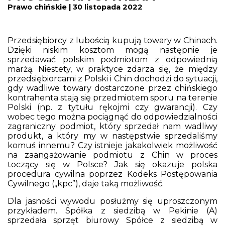
Prawo chińskie | 30 listopada 2022
Przedsiębiorcy z lubością kupują towary w Chinach.
Dzięki niskim kosztom mogą następnie je
sprzedawać polskim podmiotom z odpowiednią
marżą. Niestety, w praktyce zdarza się, że między
przedsiębiorcami z Polski i Chin dochodzi do sytuacji,
gdy wadliwe towary dostarczone przez chińskiego
kontrahenta stają się przedmiotem sporu na terenie
Polski (np. z tytułu rękojmi czy gwarancji). Czy
wobec tego można pociągnąć do odpowiedzialności
zagraniczny podmiot, który sprzedał nam wadliwy
produkt, a który my w następstwie sprzedaliśmy
komuś innemu? Czy istnieje jakakolwiek możliwość
na zaangażowanie podmiotu z Chin w proces
toczący się w Polsce? Jak się okazuje polska
procedura cywilna poprzez Kodeks Postępowania
Cywilnego („kpc”), daje taką możliwość.
Dla jasności wywodu posłużmy się uproszczonym
przykładem. Spółka z siedzibą w Pekinie (A)
sprzedała sprzęt biurowy Spółce z siedzibą w