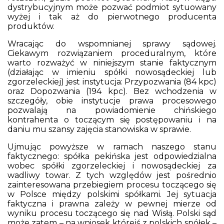
dystrybucyjnym może pozwać podmiot sytuowany
wyżej i tak aż do pierwotnego producenta
produktów.
Wracając do wspomnianej sprawy sądowej.
Ciekawym rozwiązaniem proceduralnym, które
warto rozważyć w niniejszym stanie faktycznym
(działając w imieniu spółki nowosądeckiej lub
zgorzeleckiej) jest instytucja: Przypozwania (84 kpc)
oraz Dopozwania (194 kpc). Bez wchodzenia w
szczegóły, obie instytucje prawa procesowego
pozwalają na powiadomienie chińskiego
kontrahenta o toczącym się postępowaniu i na
daniu mu szansy zajęcia stanowiska w sprawie.
Ujmując powyższe w ramach naszego stanu
faktycznego: spółka pekińska jest odpowiedzialna
wobec spółki zgorzeleckiej i nowosądeckiej za
wadliwy towar. Z tych względów jest pośrednio
zainteresowana przebiegiem procesu toczącego się
w Polsce między polskimi spółkami. Jej sytuacja
faktyczna i prawna zależy w pewnej mierze od
wyniku procesu toczącego się nad Wisłą. Polski sąd
może zatem – na wniosek którejś z polskich spółek –