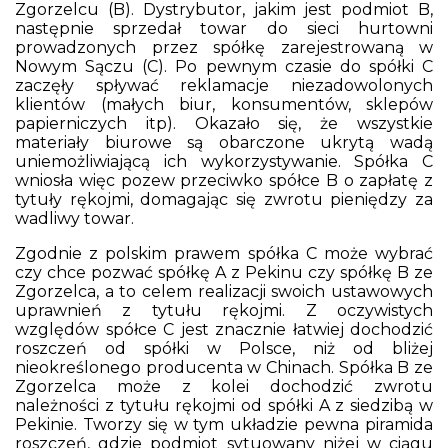
Zgorzelcu (B). Dystrybutor, jakim jest podmiot B,
następnie sprzedał towar do sieci hurtowni
prowadzonych przez spółkę zarejestrowaną w
Nowym Sączu (C). Po pewnym czasie do spółki C
zaczęły spływać reklamacje niezadowolonych
klientów (małych biur, konsumentów, sklepów
papierniczych itp). Okazało się, że wszystkie
materiały biurowe są obarczone ukrytą wadą
uniemożliwiającą ich wykorzystywanie. Spółka C
wniosła więc pozew przeciwko spółce B o zapłatę z
tytuły rękojmi, domagając się zwrotu pieniędzy za
wadliwy towar.
Zgodnie z polskim prawem spółka C może wybrać
czy chce pozwać spółkę A z Pekinu czy spółkę B ze
Zgorzelca, a to celem realizacji swoich ustawowych
uprawnień z tytułu rękojmi. Z oczywistych
względów spółce C jest znacznie łatwiej dochodzić
roszczeń od spółki w Polsce, niż od bliżej
nieokreślonego producenta w Chinach. Spółka B ze
Zgorzelca może z kolei dochodzić zwrotu
należności z tytułu rękojmi od spółki A z siedzibą w
Pekinie. Tworzy się w tym układzie pewna piramida
roszczeń, gdzie podmiot sytuowany niżej w ciągu