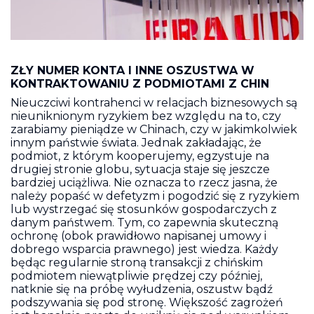
ZŁY NUMER KONTA I INNE OSZUSTWA W
KONTRAKTOWANIU Z PODMIOTAMI Z CHIN
Nieuczciwi kontrahenci w relacjach biznesowych są
nieuniknionym ryzykiem bez względu na to, czy
zarabiamy pieniądze w Chinach, czy w jakimkolwiek
innym państwie świata. Jednak zakładając, że
podmiot, z którym kooperujemy, egzystuje na
drugiej stronie globu, sytuacja staje się jeszcze
bardziej uciążliwa. Nie oznacza to rzecz jasna, że
należy popaść w defetyzm i pogodzić się z ryzykiem
lub wystrzegać się stosunków gospodarczych z
danym państwem. Tym, co zapewnia skuteczną
ochronę (obok prawidłowo napisanej umowy i
dobrego wsparcia prawnego) jest wiedza. Każdy
będąc regularnie stroną transakcji z chińskim
podmiotem niewątpliwie prędzej czy później,
natknie się na próbę wyłudzenia, oszustw bądź
podszywania się pod stronę. Większość zagrożeń