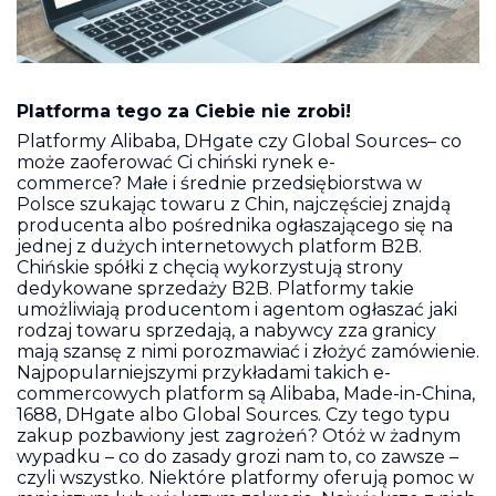
Platforma tego za Ciebie nie zrobi!
Platformy Alibaba, DHgate czy Global Sources– co
może zaoferować Ci chiński rynek e-
commerce? Małe i średnie przedsiębiorstwa w
Polsce szukając towaru z Chin, najczęściej znajdą
producenta albo pośrednika ogłaszającego się na
jednej z dużych internetowych platform B2B.
Chińskie spółki z chęcią wykorzystują strony
dedykowane sprzedaży B2B. Platformy takie
umożliwiają producentom i agentom ogłaszać jaki
rodzaj towaru sprzedają, a nabywcy zza granicy
mają szansę z nimi porozmawiać i złożyć zamówienie.
Najpopularniejszymi przykładami takich e-
commercowych platform są Alibaba, Made-in-China,
1688, DHgate albo Global Sources. Czy tego typu
zakup pozbawiony jest zagrożeń? Otóż w żadnym
wypadku – co do zasady grozi nam to, co zawsze –
czyli wszystko. Niektóre platformy oferują pomoc w