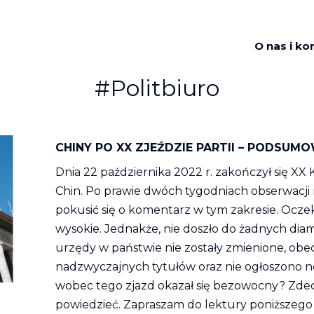
O nas i ko
#Politbiuro
CHINY PO XX ZJEŹDZIE PARTII – PODSUM
Dnia 22 października 2022 r. zakończył się XX
Chin. Po prawie dwóch tygodniach obserwacj
pokusić się o komentarz w tym zakresie. Oczek
wysokie. Jednakże, nie doszło do żadnych dia
urzędy w państwie nie zostały zmienione, obec
nadzwyczajnych tytułów oraz nie ogłoszono 
wobec tego zjazd okazał się bezowocny? Zd
powiedzieć. Zapraszam do lektury poniższeg