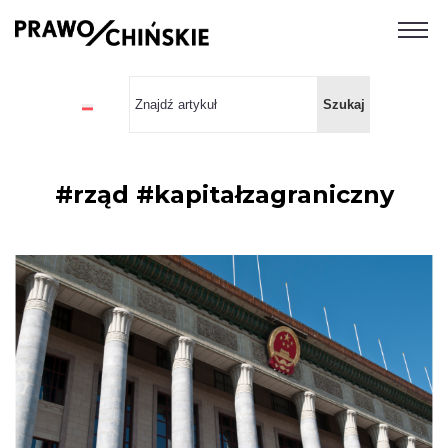
#rząd #kapitałzagraniczny