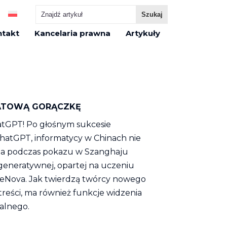
ntakt
Kancelaria prawna
Artykuły
IATOWĄ GORĄCZKĘ
atGPT! Po głośnym sukcesie
ChatGPT, informatycy w Chinach nie
tnia podczas pokazu w Szanghaju
generatywnej, opartej na uczeniu
nseNova. Jak twierdzą twórcy nowego
ści, ma również funkcje widzenia
alnego.