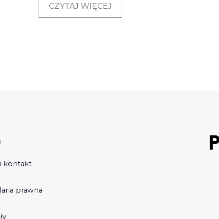
CZYTAJ WIĘCEJ
u
i kontakt
laria prawna
ły