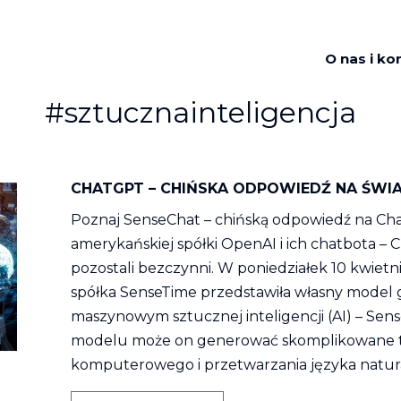
O nas i ko
#sztucznainteligencja
CHATGPT – CHIŃSKA ODPOWIEDŹ NA ŚW
Poznaj SenseChat – chińską odpowiedź na Ch
amerykańskiej spółki OpenAI i ich chatbota – 
pozostali bezczynni. W poniedziałek 10 kwie
spółka SenseTime przedstawiła własny model 
maszynowym sztucznej inteligencji (AI) – Se
modelu może on generować skomplikowane tre
komputerowego i przetwarzania języka natur