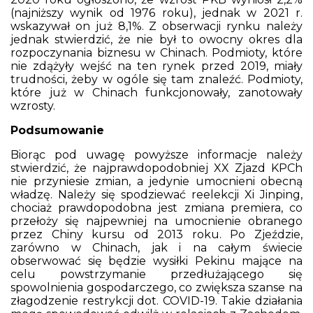
(najniższy wynik od 1976 roku), jednak w 2021 r.
wskazywał on już 8,1%. Z obserwacji rynku należy
jednak stwierdzić, że nie był to owocny okres dla
rozpoczynania biznesu w Chinach. Podmioty, które
nie zdążyły wejść na ten rynek przed 2019, miały
trudności, żeby w ogóle się tam znaleźć. Podmioty,
które już w Chinach funkcjonowały, zanotowały
wzrosty.
Podsumowanie
Biorąc pod uwagę powyższe informacje należy
stwierdzić, że najprawdopodobniej XX Zjazd KPCh
nie przyniesie zmian, a jedynie umocnieni obecną
władzę. Należy się spodziewać reelekcji Xi Jinping,
chociaż prawdopodobna jest zmiana premiera, co
przełoży się najpewniej na umocnienie obranego
przez Chiny kursu od 2013 roku. Po Zjeździe,
zarówno w Chinach, jak i na całym świecie
obserwować się będzie wysiłki Pekinu mające na
celu powstrzymanie przedłużającego się
spowolnienia gospodarczego, co zwiększa szanse na
złagodzenie restrykcji dot. COVID-19. Takie działania