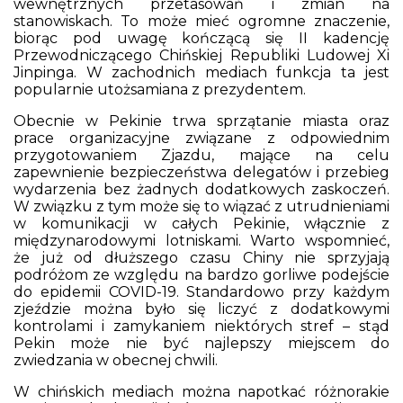
wewnętrznych przetasowań i zmian na
stanowiskach. To może mieć ogromne znaczenie,
biorąc pod uwagę kończącą się II kadencję
Przewodniczącego Chińskiej Republiki Ludowej Xi
Jinpinga. W zachodnich mediach funkcja ta jest
popularnie utożsamiana z prezydentem.
Obecnie w Pekinie trwa sprzątanie miasta oraz
prace organizacyjne związane z odpowiednim
przygotowaniem Zjazdu, mające na celu
zapewnienie bezpieczeństwa delegatów i przebieg
wydarzenia bez żadnych dodatkowych zaskoczeń.
W związku z tym może się to wiązać z utrudnieniami
w komunikacji w całych Pekinie, włącznie z
międzynarodowymi lotniskami. Warto wspomnieć,
że już od dłuższego czasu Chiny nie sprzyjają
podróżom ze względu na bardzo gorliwe podejście
do epidemii COVID-19. Standardowo przy każdym
zjeździe można było się liczyć z dodatkowymi
kontrolami i zamykaniem niektórych stref – stąd
Pekin może nie być najlepszy miejscem do
zwiedzania w obecnej chwili.
W chińskich mediach można napotkać różnorakie