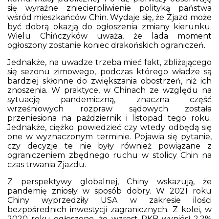
się wyraźne zniecierpliwienie polityką państwa
wśród mieszkańców Chin. Wydaje się, że Zjazd może
być dobrą okazją do ogłoszenia zmiany kierunku.
Wielu Chińczyków uważa, że lada moment
ogłoszony zostanie koniec drakońskich ograniczeń.
Jednakże, na uwadze trzeba mieć fakt, zbliżającego
się sezonu zimowego, podczas którego władze są
bardziej skłonne do zwiększania obostrzeń, niż ich
znoszenia. W praktyce, w Chinach ze względu na
sytuację pandemiczną, znaczna część
wrześniowych rozpraw sądowych została
przeniesiona na październik i listopad tego roku.
Jednakże, ciężko powiedzieć czy wtedy odbędą się
one w wyznaczonym terminie. Pojawia się pytanie,
czy decyzje te nie były również powiązane z
ograniczeniem zbędnego ruchu w stolicy Chin na
czas trwania Zjazdu.
Z perspektywy globalnej, Chiny wskazują, że
pandemię zniosły w sposób dobry. W 2021 roku
Chiny wyprzedziły USA w zakresie ilości
bezpośrednich inwestycji zagranicznych. Z kolei, w
2020 roku ogłoszono, że wzrost PKB wyniósł 2,2%