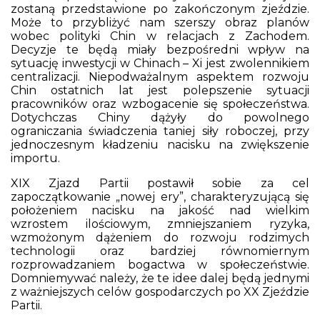
zostaną przedstawione po zakończonym zjeździe.
Może to przybliżyć nam szerszy obraz planów
wobec polityki Chin w relacjach z Zachodem.
Decyzje te będą miały bezpośredni wpływ na
sytuację inwestycji w Chinach – Xi jest zwolennikiem
centralizacji. Niepodważalnym aspektem rozwoju
Chin ostatnich lat jest polepszenie sytuacji
pracowników oraz wzbogacenie się społeczeństwa.
Dotychczas Chiny dążyły do powolnego
ograniczania świadczenia taniej siły roboczej, przy
jednoczesnym kładzeniu nacisku na zwiększenie
importu.
XIX Zjazd Partii postawił sobie za cel
zapoczątkowanie „nowej ery”, charakteryzującą się
położeniem nacisku na jakość nad wielkim
wzrostem ilościowym, zmniejszaniem ryzyka,
wzmożonym dążeniem do rozwoju rodzimych
technologii oraz bardziej równomiernym
rozprowadzaniem bogactwa w społeczeństwie.
Domniemywać należy, że te idee dalej będą jednymi
z ważniejszych celów gospodarczych po XX Zjeździe
Partii.