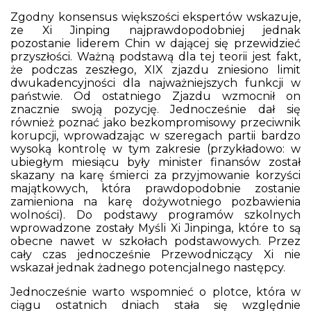
Zgodny konsensus większości ekspertów wskazuje,
ze Xi Jinping najprawdopodobniej jednak
pozostanie liderem Chin w dającej się przewidzieć
przyszłości. Ważną podstawą dla tej teorii jest fakt,
że podczas zeszłego, XIX zjazdu zniesiono limit
dwukadencyjności dla najważniejszych funkcji w
państwie. Od ostatniego Zjazdu wzmocnił on
znacznie swoją pozycję. Jednocześnie dał się
również poznać jako bezkompromisowy przeciwnik
korupcji, wprowadzając w szeregach partii bardzo
wysoką kontrolę w tym zakresie (przykładowo: w
ubiegłym miesiącu były minister finansów został
skazany na karę śmierci za przyjmowanie korzyści
majątkowych, która prawdopodobnie zostanie
zamieniona na karę dożywotniego pozbawienia
wolności). Do podstawy programów szkolnych
wprowadzone zostały Myśli Xi Jinpinga, które to są
obecne nawet w szkołach podstawowych. Przez
cały czas jednocześnie Przewodniczący Xi nie
wskazał jednak żadnego potencjalnego następcy.
Jednocześnie warto wspomnieć o plotce, która w
ciągu ostatnich dniach stała się względnie