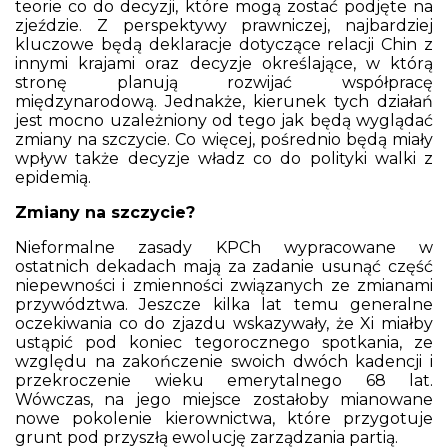
teorie co do decyzji, które mogą zostać podjęte na
zjeździe. Z perspektywy prawniczej, najbardziej
kluczowe będą deklaracje dotyczące relacji Chin z
innymi krajami oraz decyzje określające, w którą
stronę planują rozwijać współpracę
międzynarodową. Jednakże, kierunek tych działań
jest mocno uzależniony od tego jak będą wyglądać
zmiany na szczycie. Co więcej, pośrednio będą miały
wpływ także decyzje władz co do polityki walki z
epidemią.
Zmiany na szczycie?
Nieformalne zasady KPCh wypracowane w
ostatnich dekadach mają za zadanie usunąć część
niepewności i zmienności związanych ze zmianami
przywództwa. Jeszcze kilka lat temu generalne
oczekiwania co do zjazdu wskazywały, że Xi miałby
ustąpić pod koniec tegorocznego spotkania, ze
względu na zakończenie swoich dwóch kadencji i
przekroczenie wieku emerytalnego 68 lat.
Wówczas, na jego miejsce zostałoby mianowane
nowe pokolenie kierownictwa, które przygotuje
grunt pod przyszłą ewolucję zarządzania partią.