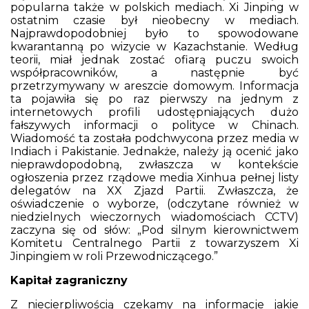
popularna także w polskich mediach. Xi Jinping w
ostatnim czasie był nieobecny w mediach.
Najprawdopodobniej było to spowodowane
kwarantanną po wizycie w Kazachstanie. Według
teorii, miał jednak zostać ofiarą puczu swoich
współpracowników, a następnie być
przetrzymywany w areszcie domowym. Informacja
ta pojawiła się po raz pierwszy na jednym z
internetowych profili udostępniających dużo
fałszywych informacji o polityce w Chinach.
Wiadomość ta została podchwycona przez media w
Indiach i Pakistanie. Jednakże, należy ją ocenić jako
nieprawdopodobną, zwłaszcza w kontekście
ogłoszenia przez rządowe media Xinhua pełnej listy
delegatów na XX Zjazd Partii. Zwłaszcza, że
oświadczenie o wyborze, (odczytane również w
niedzielnych wieczornych wiadomościach CCTV)
zaczyna się od słów: „Pod silnym kierownictwem
Komitetu Centralnego Partii z towarzyszem Xi
Jinpingiem w roli Przewodniczącego.”
Kapitał zagraniczny
Z niecierpliwością czekamy na informacje jakie