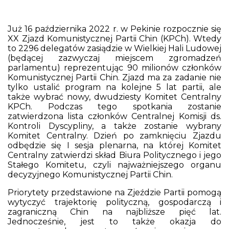
Już 16 października 2022 r. w Pekinie rozpocznie się
XX Zjazd Komunistycznej Partii Chin (KPCh). Wtedy
to 2296 delegatów zasiądzie w Wielkiej Hali Ludowej
(będącej zazwyczaj miejscem zgromadzeń
parlamentu) reprezentując 90 milionów członków
Komunistycznej Partii Chin. Zjazd ma za zadanie nie
tylko ustalić program na kolejne 5 lat partii, ale
także wybrać nowy, dwudziesty Komitet Centralny
KPCh. Podczas tego spotkania zostanie
zatwierdzona lista członków Centralnej Komisji ds.
Kontroli Dyscypliny, a także zostanie wybrany
Komitet Centralny. Dzień po zamknięciu Zjazdu
odbędzie się I sesja plenarna, na której Komitet
Centralny zatwierdzi skład Biura Politycznego i jego
Stałego Komitetu, czyli najważniejszego organu
decyzyjnego Komunistycznej Partii Chin.
Priorytety przedstawione na Zjeździe Partii pomogą
wytyczyć trajektorię polityczną, gospodarczą i
zagraniczną Chin na najbliższe pięć lat.
Jednocześnie, jest to także okazja do