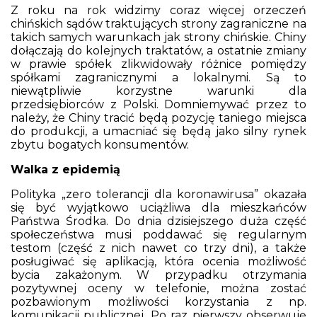
Z roku na rok widzimy coraz więcej orzeczeń
chińskich sądów traktujących strony zagraniczne na
takich samych warunkach jak strony chińskie. Chiny
dołączają do kolejnych traktatów, a ostatnie zmiany
w prawie spółek zlikwidowały różnice pomiędzy
spółkami zagranicznymi a lokalnymi. Są to
niewątpliwie korzystne warunki dla
przedsiębiorców z Polski. Domniemywać przez to
należy, że Chiny tracić będą pozycję taniego miejsca
do produkcji, a umacniać się będą jako silny rynek
zbytu bogatych konsumentów.
Walka z epidemią
Polityka „zero tolerancji dla koronawirusa” okazała
się być wyjątkowo uciążliwa dla mieszkańców
Państwa Środka. Do dnia dzisiejszego duża część
społeczeństwa musi poddawać się regularnym
testom (część z nich nawet co trzy dni), a także
posługiwać się aplikacją, która ocenia możliwość
bycia zakażonym. W przypadku otrzymania
pozytywnej oceny w telefonie, można zostać
pozbawionym możliwości korzystania z np.
komunikacji publicznej. Po raz pierwszy obserwuję