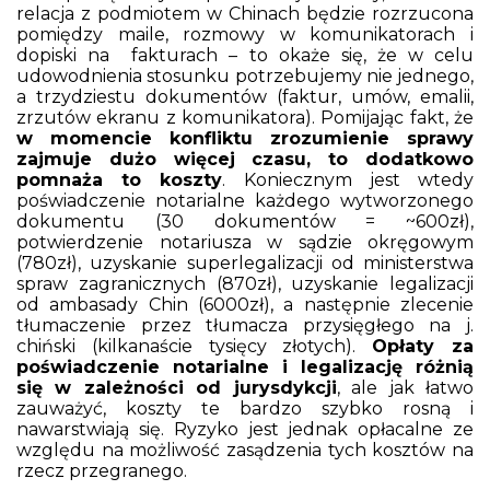
relacja z podmiotem w Chinach będzie rozrzucona
pomiędzy maile, rozmowy w komunikatorach i
dopiski na fakturach – to okaże się, że w celu
udowodnienia stosunku potrzebujemy nie jednego,
a trzydziestu dokumentów (faktur, umów, emalii,
zrzutów ekranu z komunikatora). Pomijając fakt, że
w momencie konfliktu zrozumienie sprawy
zajmuje dużo więcej czasu, to dodatkowo
pomnaża to koszty
. Koniecznym jest wtedy
poświadczenie notarialne każdego wytworzonego
dokumentu (30 dokumentów = ~600zł),
potwierdzenie notariusza w sądzie okręgowym
(780zł), uzyskanie superlegalizacji od ministerstwa
spraw zagranicznych (870zł), uzyskanie legalizacji
od ambasady Chin (6000zł), a następnie zlecenie
tłumaczenie przez tłumacza przysięgłego na j.
chiński (kilkanaście tysięcy złotych).
Opłaty za
poświadczenie notarialne i legalizację różnią
się w zależności od jurysdykcji
, ale jak łatwo
zauważyć, koszty te bardzo szybko rosną i
nawarstwiają się. Ryzyko jest jednak opłacalne ze
względu na możliwość zasądzenia tych kosztów na
rzecz przegranego.