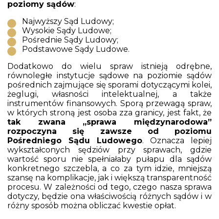
poziomy sądów
:
Najwyższy Sąd Ludowy;
Wysokie Sądy Ludowe;
Pośrednie Sądy Ludowy;
Podstawowe Sądy Ludowe.
Dodatkowo do wielu spraw istnieją odrębne,
równoległe instytucje sądowe na poziomie sądów
pośrednich zajmujące się sporami dotyczącymi kolei,
żeglugi, własności intelektualnej, a także
instrumentów finansowych. Sporą przewagą spraw,
w których stroną jest osoba zza granicy, jest fakt, że
tak zwana „sprawa międzynarodowa”
rozpoczyna się zawsze od poziomu
Pośredniego Sądu Ludowego
. Oznacza lepiej
wykształconych sędziów przy sprawach, gdzie
wartość sporu nie spełniałaby pułapu dla sądów
konkretnego szczebla, a co za tym idzie, mniejszą
szansę na komplikacje, jak i większą transparentność
procesu. W zależności od tego, czego nasza sprawa
dotyczy, będzie ona właściwością różnych sądów i w
różny sposób można obliczać kwestie opłat.