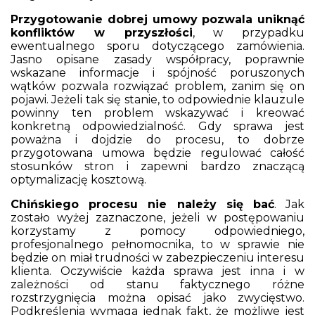
Przygotowanie dobrej umowy pozwala uniknąć
konfliktów w przyszłości
, w przypadku
ewentualnego sporu dotyczącego zamówienia.
Jasno opisane zasady współpracy, poprawnie
wskazane informacje i spójność poruszonych
wątków pozwala rozwiązać problem, zanim się on
pojawi. Jeżeli tak się stanie, to odpowiednie klauzule
powinny ten problem wskazywać i kreować
konkretną odpowiedzialność. Gdy sprawa jest
poważna i dojdzie do procesu, to dobrze
przygotowana umowa będzie regulować całość
stosunków stron i zapewni bardzo znaczącą
optymalizację kosztową.
Chińskiego procesu nie należy się bać
. Jak
zostało wyżej zaznaczone, jeżeli w postępowaniu
korzystamy z pomocy odpowiedniego,
profesjonalnego pełnomocnika, to w sprawie nie
będzie on miał trudności w zabezpieczeniu interesu
klienta. Oczywiście każda sprawa jest inna i w
zależności od stanu faktycznego różne
rozstrzygnięcia można opisać jako zwycięstwo.
Podkreślenia wymaga jednak fakt, że możliwe jest