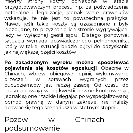
między strony koszty poniesione w etapie
przygotowawczym procesu np. za poświadczenia
notarialne i legalizacje, jednak wiele prawników
wskazuje, że nie jest to powszechna praktyka.
Nawet jeśli takie koszty są uzasadnione i były
niezbędne, to przyznanie ich stronie wygrywającej
leży w wyłącznej gestii sądu. Dlatego ponownie,
sytuacja wymaga doświadczonego pełnomocnika,
który w takiej sytuacji będzie dążył do odzyskania
jak największej części kosztów.
Po zasądzonym wyroku można spodziewać
pojawienia się kosztów egzekucji
. Obecnie w
Chinach, wbrew obiegowej opinii, wykonywanie
orzeczeń w sprawach wygranych przez
cudzoziemców jest raczej zasadą. Od czasu do
czasu pojawiają w tej kwestii pewne kontrowersje,
jednak są one rzadkie i sięgając po wyspecjalizowaną
pomoc prawną w danym zakresie, nie należy
obawiać się tego scenariusza w istotnym stopniu.
Pozew w Chinach –
podsumowanie