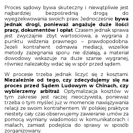
Proces sądowy bywa skuteczny i niewątpliwie jest
najbardziej bezpośrednią drogą do
wyegzekwowania swoich praw. Jednocześnie
bywa
jednak drogi, ponieważ angażuje duże ilości
pracy, dokumentów i opłat
. Czasem jednak sprawa
jest zwyczajnie zbyt wartościowa, a wygrana z
punktu widzenia prawnego – prawdopodobna.
Jeżeli kontrahent odmawia mediacji, wszelkie
metody zażegnania sporu nie działają, a materiał
dowodowy wskazuje na duże szanse wygranej,
również należałoby wdać się w spór przed sądem.
W procesie trzeba jednak liczyć się z kosztami.
Niezależnie od tego, czy zdecydujemy się na
proces przed Sądem Ludowym w Chinach, czy
wybierzemy arbitraż
. Optymalizacja kosztów w
tym zakresie jest raczej nieoczywista, ponieważ
trzeba o tym myśleć już w momencie nawiązywania
relacji ze swoim kontrahentem. W polskiej praktyce
niestety cały czas obserwujemy zawieranie umów za
pomocą wymiany wiadomości w komunikatorach i
mailach, zamiast podejścia do sprawy w sposób
zorganizowany.