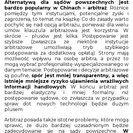
Alternatywą dla sądów powszechnych jest
bardzo popularny w Chinach – arbitraż
. Różnice
pomiędzy tymi instytucjami, potencjalne zyski i
zagrożenia, to temat na książkę. Co do zasady warto
pochylić się nad opcją arbitrażu, ponieważ dla wielu
umów klauzula arbitrażowa jest korzystna. W
skrócie – plusów jest kilka. Postępowanie jest
szybsze (zwłaszcza że niektóre instytucje
arbitrażowe umożliwiają tryb szybkiego
postępowania za dodatkową opłatą). Strony mają
możliwość wpływu na osobę arbitra, a przez to
mogą wybrać profesjonalistę wyspecjalizowanego w
danym temacie. Postępowanie i decyzje arbitrażowe
są poufne,
spór jest mniej transparentny, a więc
istnieje mniejsze ryzyko ujawnienia wrażliwych
informacji handlowych
. W końcu arbitraż jest
bardziej elastyczny i mniej formalny niż
postępowanie sądowe, co zwłaszcza w przypadku
spraw dot. nowych technologii będzie dużym
plusem.
Arbitraż posiada także istotne problemy, które mogą
sprawić, że dużo bardziej uzasadnionym będzie
zadecydowanie się na sądy powszechne.
W