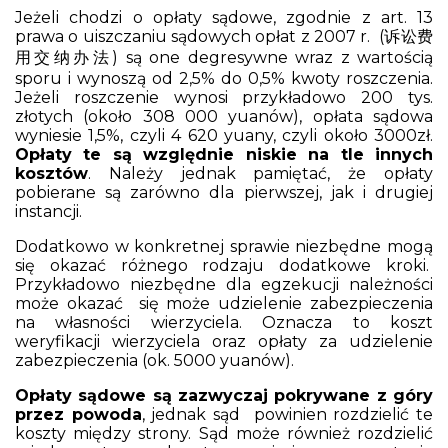
Jeżeli chodzi o opłaty sądowe, zgodnie z art. 13
prawa o uiszczaniu sądowych opłat z 2007 r. (诉讼费
用交纳办法) są one degresywne wraz z wartością
sporu i wynoszą od 2,5% do 0,5% kwoty roszczenia.
Jeżeli roszczenie wynosi przykładowo 200 tys.
złotych (około 308 000 yuanów), opłata sądowa
wyniesie 1,5%, czyli 4 620 yuany, czyli około 3000zł.
Opłaty te są względnie niskie na tle innych
kosztów
. Należy jednak pamiętać, że opłaty
pobierane są zarówno dla pierwszej, jak i drugiej
instancji.
Dodatkowo w konkretnej sprawie niezbędne mogą
się okazać różnego rodzaju dodatkowe kroki.
Przykładowo niezbędne dla egzekucji należności
może okazać się może udzielenie zabezpieczenia
na własności wierzyciela. Oznacza to koszt
weryfikacji wierzyciela oraz opłaty za udzielenie
zabezpieczenia (ok. 5000 yuanów).
Opłaty sądowe są zazwyczaj pokrywane z góry
przez powoda
, jednak sąd powinien rozdzielić te
koszty między strony. Sąd może również rozdzielić