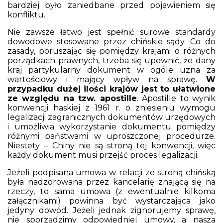
bardziej było zaniedbane przed pojawieniem się
konfliktu.
Nie zawsze łatwo jest spełnić surowe standardy
dowodowe stosowane przez chińskie sądy. Co do
zasady, poruszając się pomiędzy krajami o różnych
porządkach prawnych, trzeba się upewnić, że dany
kraj partykularny dokument w ogóle uzna za
wartościowy i mający wpływ na sprawę.
W
przypadku dużej ilości krajów jest to ułatwione
ze względu na tzw. apostille
. Apostille to wynik
konwencji haskiej z 1961 r. o zniesieniu wymogu
legalizacji zagranicznych dokumentów urzędowych
i umożliwia wykorzystanie dokumentu pomiędzy
różnymi państwami w uproszczonej procedurze.
Niestety – Chiny nie są stroną tej konwencji, więc
każdy dokument musi przejść proces legalizacji.
Jeżeli podpisana umowa w relacji ze stroną chińską
była nadzorowana przez kancelarię znającą się na
rzeczy, to sama umowa (z ewentualnie kilkoma
załącznikami) powinna być wystarczająca jako
jedyny dowód. Jeżeli jednak zignorujemy sprawę,
nie sporządzimy odpowiedniej umowy, a nasza