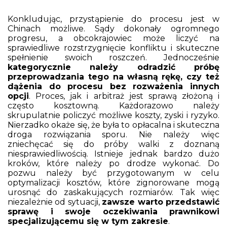
Konkludując, przystąpienie do procesu jest w
Chinach możliwe. Sądy dokonały ogromnego
progresu, a obcokrajowiec może liczyć na
sprawiedliwe rozstrzygnięcie konfliktu i skuteczne
spełnienie swoich roszczeń. Jednocześnie
kategorycznie należy odradzić próbę
przeprowadzania tego na własną rękę, czy też
dążenia do procesu bez rozważenia innych
opcji
. Proces, jak i arbitraż jest sprawą złożoną i
często kosztowną. Każdorazowo należy
skrupulatnie policzyć możliwe koszty, zyski i ryzyko.
Nierzadko okaże się, że była to opłacalna i skuteczna
droga rozwiązania sporu. Nie należy więc
zniechęcać się do próby walki z doznaną
niesprawiedliwością. Istnieje jednak bardzo dużo
kroków, które należy po drodze wykonać. Do
pozwu należy być przygotowanym w celu
optymalizacji kosztów, które zignorowane mogą
urosnąć do zaskakujących rozmiarów. Tak więc
niezależnie od sytuacji,
zawsze warto przedstawić
sprawę i swoje oczekiwania prawnikowi
specjalizującemu się w tym zakresie
.