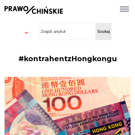
#kontrahentzHongkongu