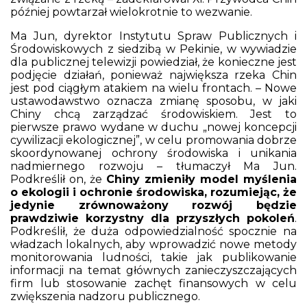
później powtarzał wielokrotnie to wezwanie.
Ma Jun, dyrektor Instytutu Spraw Publicznych i
Środowiskowych z siedzibą w Pekinie, w wywiadzie
dla publicznej telewizji powiedział, że konieczne jest
podjęcie działań, ponieważ największa rzeka Chin
jest pod ciągłym atakiem na wielu frontach. – Nowe
ustawodawstwo oznacza zmianę sposobu, w jaki
Chiny chcą zarządzać środowiskiem. Jest to
pierwsze prawo wydane w duchu „nowej koncepcji
cywilizacji ekologicznej”, w celu promowania dobrze
skoordynowanej ochrony środowiska i unikania
nadmiernego rozwoju – tłumaczył Ma Jun.
Podkreślił on, że
Chiny zmieniły model myślenia
o ekologii i ochronie środowiska, rozumiejąc, że
jedynie zrównoważony rozwój będzie
prawdziwie korzystny dla przyszłych pokoleń
.
Podkreślił, że duża odpowiedzialność spocznie na
władzach lokalnych, aby wprowadzić nowe metody
monitorowania ludności, takie jak publikowanie
informacji na temat głównych zanieczyszczających
firm lub stosowanie zachęt finansowych w celu
zwiększenia nadzoru publicznego.