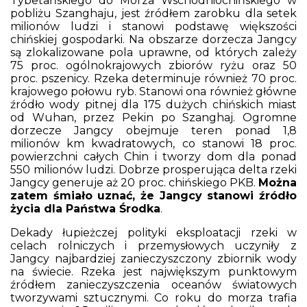
Tybetańskiego do Morza Wschodniochińskiego w
pobliżu Szanghaju, jest źródłem zarobku dla setek
milionów ludzi i stanowi podstawę większości
chińskiej gospodarki. Na obszarze dorzecza Jangcy
są zlokalizowane pola uprawne, od których zależy
75 proc. ogólnokrajowych zbiorów ryżu oraz 50
proc. pszenicy. Rzeka determinuje również 70 proc.
krajowego połowu ryb. Stanowi ona również główne
źródło wody pitnej dla 175 dużych chińskich miast
od Wuhan, przez Pekin po Szanghaj. Ogromne
dorzecze Jangcy obejmuje teren ponad 1,8
milionów km kwadratowych, co stanowi 18 proc.
powierzchni całych Chin i tworzy dom dla ponad
550 milionów ludzi. Dobrze prosperująca delta rzeki
Jangcy generuje aż 20 proc. chińskiego PKB.
Można
zatem śmiało uznać, że Jangcy stanowi źródło
życia dla Państwa Środka
.
Dekady łupieżczej polityki eksploatacji rzeki w
celach rolniczych i przemysłowych uczyniły z
Jangcy najbardziej zanieczyszczony zbiornik wody
na świecie. Rzeka jest największym punktowym
źródłem zanieczyszczenia oceanów światowych
tworzywami sztucznymi. Co roku do morza trafia