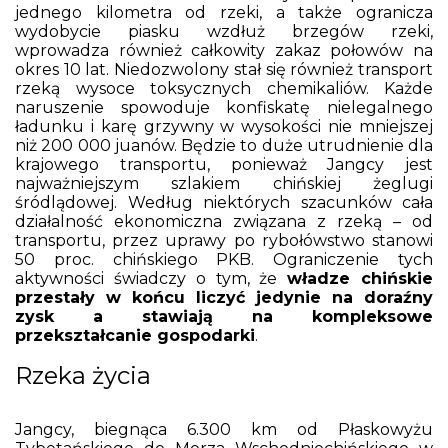
jednego kilometra od rzeki, a także ogranicza
wydobycie piasku wzdłuż brzegów rzeki,
wprowadza również całkowity zakaz połowów na
okres 10 lat. Niedozwolony stał się również transport
rzeką wysoce toksycznych chemikaliów. Każde
naruszenie spowoduje konfiskatę nielegalnego
ładunku i karę grzywny w wysokości nie mniejszej
niż 200 000 juanów. Będzie to duże utrudnienie dla
krajowego transportu, ponieważ Jangcy jest
najważniejszym szlakiem chińskiej żeglugi
śródlądowej. Według niektórych szacunków cała
działalność ekonomiczna związana z rzeką – od
transportu, przez uprawy po rybołówstwo stanowi
50 proc. chińskiego PKB. Ograniczenie tych
aktywności świadczy o tym, że
władze chińskie
przestały w końcu liczyć jedynie na doraźny
zysk a stawiają na kompleksowe
przekształcanie gospodarki
.
Rzeka życia
Jangcy, biegnąca 6.300 km od Płaskowyżu