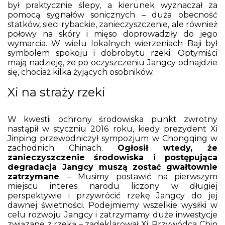
był praktycznie ślepy, a kierunek wyznaczał za
pomocą sygnałów sonicznych – duża obecność
statków, sieci rybackie, zanieczyszczenie, ale również
połowy na skóry i mięso doprowadziły do jego
wymarcia. W wielu lokalnych wierzeniach Baji był
symbolem spokoju i dobrobytu rzeki. Optymiści
mają nadzieję, że po oczyszczeniu Jangcy odnajdzie
się, chociaż kilka żyjących osobników.
Xi na straży rzeki
W kwestii ochrony środowiska punkt zwrotny
nastąpił w styczniu 2016 roku, kiedy prezydent Xi
Jinping przewodniczył sympozjum w Chongqing w
zachodnich Chinach.
Ogłosił wtedy, że
zanieczyszczenie środowiska i postępująca
degradacja Jangcy muszą zostać gwałtownie
zatrzymane
. – Musimy postawić na pierwszym
miejscu interes narodu liczony w długiej
perspektywie i przywrócić rzekę Jangcy do jej
dawnej świetności. Podejmiemy wszelkie wysiłki w
celu rozwoju Jangcy i zatrzymamy duże inwestycje
związane z rzeką – zadeklarował Xi. Przywódca Chin