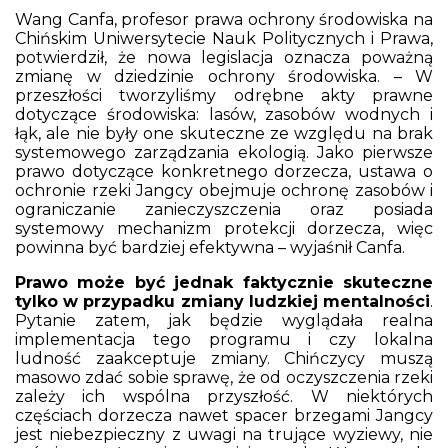
Wang Canfa, profesor prawa ochrony środowiska na
Chińskim Uniwersytecie Nauk Politycznych i Prawa,
potwierdził, że nowa legislacja oznacza poważną
zmianę w dziedzinie ochrony środowiska. – W
przeszłości tworzyliśmy odrębne akty prawne
dotyczące środowiska: lasów, zasobów wodnych i
łąk, ale nie były one skuteczne ze względu na brak
systemowego zarządzania ekologią. Jako pierwsze
prawo dotyczące konkretnego dorzecza, ustawa o
ochronie rzeki Jangcy obejmuje ochronę zasobów i
ograniczanie zanieczyszczenia oraz posiada
systemowy mechanizm protekcji dorzecza, więc
powinna być bardziej efektywna – wyjaśnił Canfa.
Prawo może być jednak faktycznie skuteczne
tylko w przypadku zmiany ludzkiej mentalności
.
Pytanie zatem, jak będzie wyglądała realna
implementacja tego programu i czy lokalna
ludność zaakceptuje zmiany. Chińczycy muszą
masowo zdać sobie sprawę, że od oczyszczenia rzeki
zależy ich wspólna przyszłość. W niektórych
częściach dorzecza nawet spacer brzegami Jangcy
jest niebezpieczny z uwagi na trujące wyziewy, nie