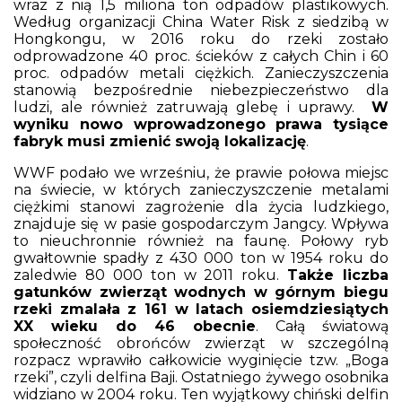
wraz z nią 1,5 miliona ton odpadów plastikowych.
Według organizacji China Water Risk z siedzibą w
Hongkongu, w 2016 roku do rzeki zostało
odprowadzone 40 proc. ścieków z całych Chin i 60
proc. odpadów metali ciężkich. Zanieczyszczenia
stanowią bezpośrednie niebezpieczeństwo dla
ludzi, ale również zatruwają glebę i uprawy.
W
wyniku nowo wprowadzonego prawa tysiące
fabryk musi zmienić swoją lokalizację
.
WWF podało we wrześniu, że prawie połowa miejsc
na świecie, w których zanieczyszczenie metalami
ciężkimi stanowi zagrożenie dla życia ludzkiego,
znajduje się w pasie gospodarczym Jangcy. Wpływa
to nieuchronnie również na faunę. Połowy ryb
gwałtownie spadły z 430 000 ton w 1954 roku do
zaledwie 80 000 ton w 2011 roku.
Także liczba
gatunków zwierząt wodnych w górnym biegu
rzeki zmalała z 161 w latach osiemdziesiątych
XX wieku do 46 obecnie
. Całą światową
społeczność obrońców zwierząt w szczególną
rozpacz wprawiło całkowicie wyginięcie tzw. „Boga
rzeki”, czyli delfina Baji. Ostatniego żywego osobnika
widziano w 2004 roku. Ten wyjątkowy chiński delfin